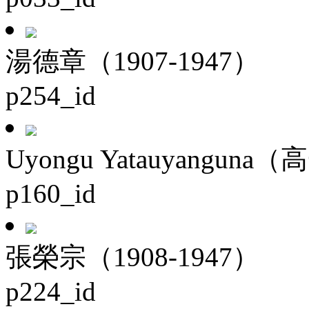
湯德章（1907-1947）
p254_id
Uyongu Yatauyanguna（
p160_id
張榮宗（1908-1947）
p224_id