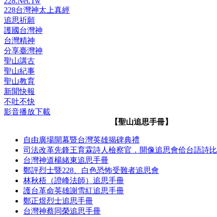
228.Net.Tw
228台灣神太上真經
追思祈願
護國台灣神
台灣精神
分享臺灣神
聖山講古
聖山紀事
聖山教育
新聞快報
不吐不快
影音播放下載
【聖山追思手冊】
自由廣場開幕暨台灣英雄揭碑典禮
司法改革先鋒王育霖詩人檢察官．開像追思會佮台語詩比
台灣神道楊緒東追思手冊
鄭評烈士暨228、白色恐怖受難者追思會
林秋梧（證峰法師）追思手冊
護台革命英雄謝雪紅追思手冊
鄭正煜烈士追思手冊
台灣神蔡同榮追思手冊