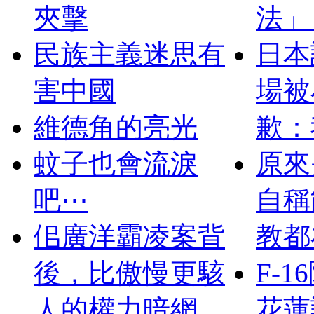
夾擊
法」
民族主義迷思有
日本
害中國
場被
維德角的亮光
歉：我
蚊子也會流淚
原來
吧⋯
自稱
佀廣洋霸凌案背
教都
後，比傲慢更駭
F-
人的權力暗網
花蓮