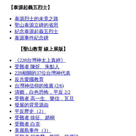
【泰源起義五烈士】
泰源烈士的未竟之路
聖山泰源立碑的省思
紀念泰源起義五烈士
泰源事件紀念碑
【聖山教育 線上展版】
《228台灣神太上真經》
受難者 陳炘、朱點人
228相關的37位台灣神代表
反共愛國教育
台灣神信仰的推廣 (2/6)
清鄉．白色恐怖．平反 2/2
受難者 高一生、樂信．瓦旦
發展的背景源由
平反歷史（2）
受難者 徐征、趙桐
受難者 白克
美麗島事件（3）