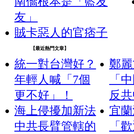
南僑根本是「藍友
友」
賊卡惡人的官痞子
【最近熱門文章】
統一對台灣好？
鄭麗
年輕人喊「7個
「中
更不好」！
反共
海上侵擾加新法
宜蘭
中共長臂管轄的
「歡