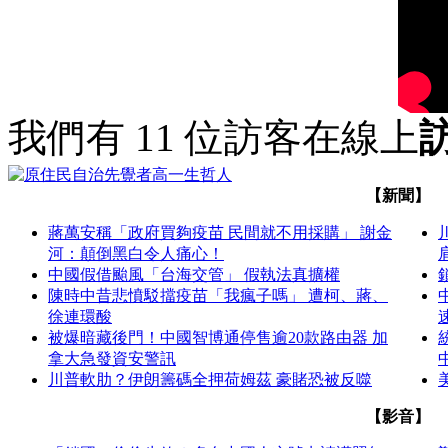
我們有 11 位訪客在線上
【新聞】
蔣萬安稱「政府買夠疫苗 民間就不用採購」 謝金
河：顛倒黑白令人痛心！
中國假借颱風「台海交管」 假執法真擴權
陳時中昔悲憤駁擋疫苗「我瘋子嗎」 遭柯、蔣、
徐連環酸
被爆暗藏後門！中國智博通停售逾20款路由器 加
拿大急發資安警訊
川普軟肋？伊朗籌碼全押荷姆茲 豪賭恐被反噬
【影音】