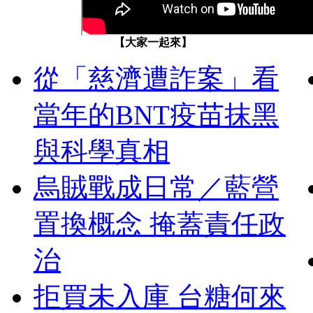
【大家一起來】
從「慈濟遭詐案」看
當年的BNT疫苗抹黑
與科學真相
烏賊戰成日常／藍營
置換概念 掩蓋責任政
治
拒買未入庫 台糖何來