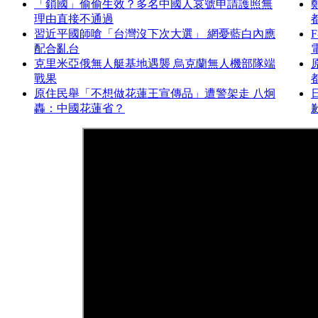
「鎖國」偷偷生效？多名中國人哀號申請護照無
理由直接不通過
習近平國師嗆「台灣沒下次大選」 網憂藍白內應
配合亂台
克里米亞俄無人艇基地遇襲 烏克蘭無人機部隊端
戰果
原住民舉「不想做花蓮王宣傳品」遭警架走 八炯
轟：中國花蓮省？