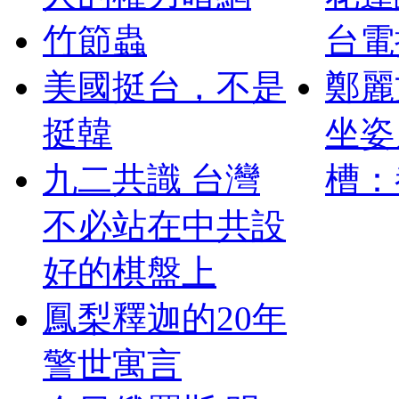
竹節蟲
台電
美國挺台，不是
鄭麗
挺韓
坐姿
九二共識 台灣
槽：都
不必站在中共設
好的棋盤上
鳳梨釋迦的20年
警世寓言